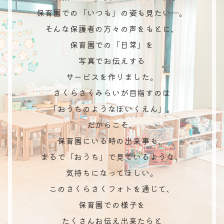
保育園での「いつも」の姿も見たい―。
そんな保護者の方々の声をもとに、
保育園での「日常」を
写真でお伝えする
サービスを作りました。
さくらさくみらいが目指すのは
「おうちのようなほいくえん」。
だからこそ、
保育園にいる時の出来事も、
まるで「おうち」で見ているような、
気持ちになってほしい。
このさくらさくフォトを通じて、
保育園での様子を
たくさんお伝え出来たらと